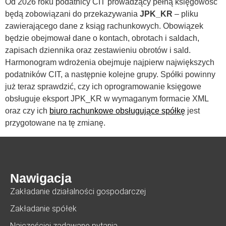
Od 2026 roku podatnicy CIT prowadzący pełną księgowość
będą zobowiązani do przekazywania
JPK_KR
– pliku
zawierającego dane z ksiąg rachunkowych. Obowiązek
będzie obejmował dane o kontach, obrotach i saldach,
zapisach dziennika oraz zestawieniu obrotów i sald.
Harmonogram wdrożenia obejmuje najpierw największych
podatników CIT, a następnie kolejne grupy. Spółki powinny
już teraz sprawdzić, czy ich oprogramowanie księgowe
obsługuje eksport JPK_KR w wymaganym formacie XML
oraz czy ich
biuro rachunkowe obsługujące spółkę
jest
przygotowane na tę zmianę.
Nawigacja
Zakładanie działalności gospodarczej
Zakładanie spółek
Najczęściej zadawane pytania