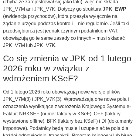
(chyba że zarejestrował się jako taki), więc nie składa
JPK_V7M ani JPK_V7K. Dotyczy go struktura
JPK_EWP
(ewidencja przychodów), którą przesyła wyłącznie na
żądanie urzędu podczas kontroli – nie regularnie. Jeśli taki
przedsiębiorca jest jednak czynnym podatnikiem VAT,
obowiązują go te same zasady co innych – musi składać
JPK_V7M lub JPK_V7K.
Co się zmienia w JPK od 1 lutego
2026 roku w związku z
wdrożeniem KSeF?
Od 1 lutego 2026 roku obowiązują nowe wersje plików
JPK_V7M(3) i JPK_V7K(3). Wprowadzają one nowe pola i
oznaczenia wynikające z wdrożenia Krajowego Systemu e-
Faktur: NRKSEF (numer faktury w KSeF), OFF (faktury
wystawione offline), BFK (faktury bez KSeF) i DI (dokumenty
importowe). Podatnicy będą musieli uzupełniać te pola dla
każdej odpowiedniej transakcji. Program księgowy lub biuro