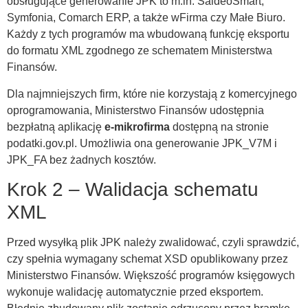
obsługujące generowanie JPK to m.in. SaldeoSmart,
Symfonia, Comarch ERP, a także wFirma czy Małe Biuro.
Każdy z tych programów ma wbudowaną funkcję eksportu
do formatu XML zgodnego ze schematem Ministerstwa
Finansów.
Dla najmniejszych firm, które nie korzystają z komercyjnego
oprogramowania, Ministerstwo Finansów udostępnia
bezpłatną aplikację
e-mikrofirma
dostępną na stronie
podatki.gov.pl. Umożliwia ona generowanie JPK_V7M i
JPK_FA bez żadnych kosztów.
Krok 2 – Walidacja schematu
XML
Przed wysyłką plik JPK należy zwalidować, czyli sprawdzić,
czy spełnia wymagany schemat XSD opublikowany przez
Ministerstwo Finansów. Większość programów księgowych
wykonuje walidację automatycznie przed eksportem.